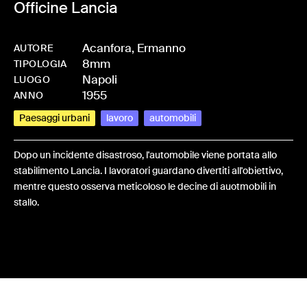
Officine Lancia
Acanfora, Ermanno
AUTORE
8mm
-
HMACANERM-0024
TIPOLOGIA
Napoli
LUOGO
1955
ANNO
Paesaggi urbani
lavoro
automobili
Dopo un incidente disastroso, l'automobile viene portata allo
stabilimento Lancia. I lavoratori guardano divertiti all'obiettivo,
mentre questo osserva meticoloso le decine di auotmobili in
stallo.
Share: