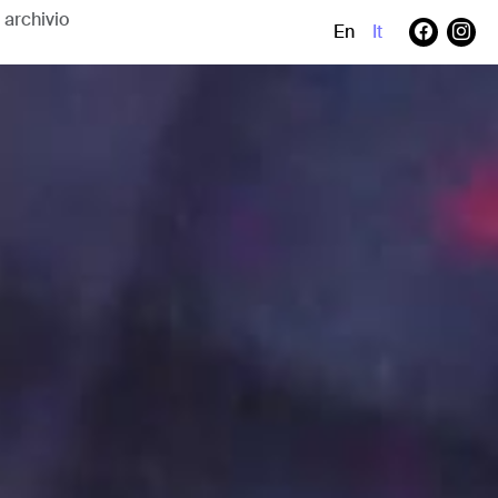
En
It