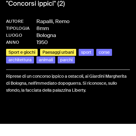
"Concorsi ippici" (2)
Rapalli, Remo
AUTORE
8mm
-
HMRAPAREM-0008
TIPOLOGIA
Bologna
LUOGO
1950
ANNO
Sport e giochi
Paesaggi urbani
sport
corse
architettura
animali
parchi
Riprese di un concorso ippico a ostacoli, ai Giardini Margherita
di Bologna, nell'immediato dopoguerra. Si riconosce, sullo
sfondo, la facciata della palazzina Liberty.
Share: