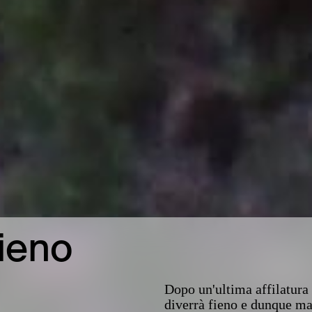
fieno
Dopo un'ultima affilatura 
diverrà fieno e dunque ma