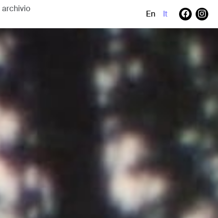
En
It