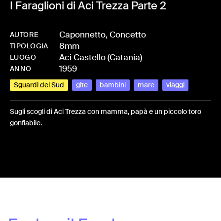
I Faraglioni di Aci Trezza Parte 2
Caponnetto, Concetto
AUTORE
8mm
-
HMCAPOCON-0001
TIPOLOGIA
Aci Castello (Catania)
LUOGO
1959
ANNO
Sguardi del Sud
gite
bambini
mare
viaggi
Sugli scogli di Aci Trezza con mamma, papà e un piccolo toro
gonfiabile.
Share: