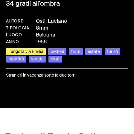
34 gradi all'ombra
Osti, Luciano
AUTORE
8mm
-
HMOSTILUC-0029
TIPOLOGIA
Bologna
LUOGO
1956
ANNO
Lungo la via Emilia
pedoni
tram
estate
turisti
mobilità
strada
città
Stranieri in vacanza sotto le due torri.
Share: