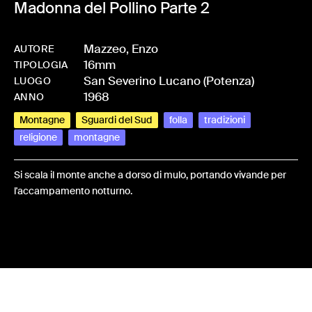
Madonna del Pollino Parte 2
Mazzeo, Enzo
AUTORE
16mm
-
HMMAZZENZ-0013
TIPOLOGIA
San Severino Lucano (Potenza)
LUOGO
1968
ANNO
Montagne
Sguardi del Sud
folla
tradizioni
religione
montagne
Si scala il monte anche a dorso di mulo, portando vivande per
l'accampamento notturno.
Share: