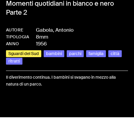
Momenti quotidiani in bianco e nero
Parte 2
Gabola, Antonio
AUTORE
8mm
-
HMGABOANT-0001
TIPOLOGIA
1956
ANNO
Sguardi del Sud
bambini
parchi
famiglia
città
ritratti
Il diverimento continua. I bambini si svagano in mezzo alla
natura di un parco.
Share: