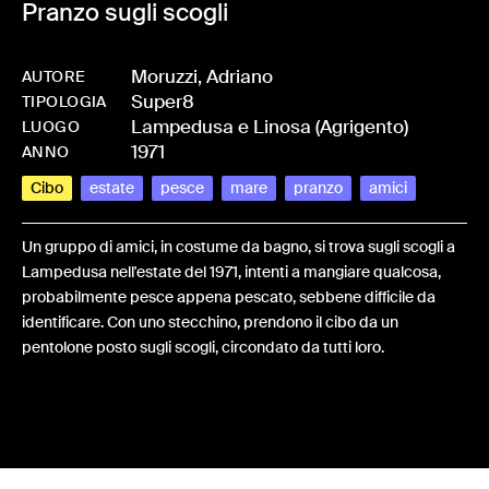
Pranzo sugli scogli
Moruzzi, Adriano
AUTORE
Super8
-
HMMORADR-0007
TIPOLOGIA
Lampedusa e Linosa (Agrigento)
LUOGO
1971
ANNO
Cibo
estate
pesce
mare
pranzo
amici
Un gruppo di amici, in costume da bagno, si trova sugli scogli a
Lampedusa nell'estate del 1971, intenti a mangiare qualcosa,
probabilmente pesce appena pescato, sebbene difficile da
identificare. Con uno stecchino, prendono il cibo da un
pentolone posto sugli scogli, circondato da tutti loro.
Share: