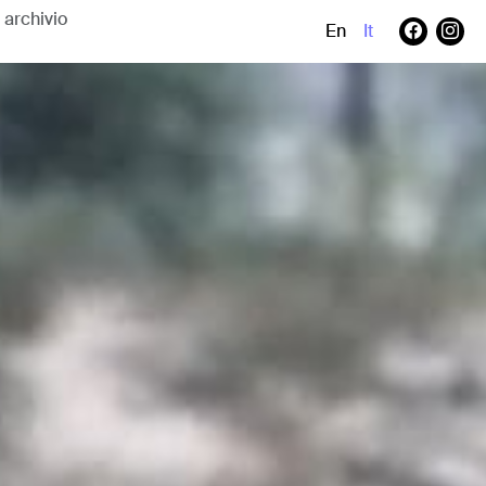
En
It