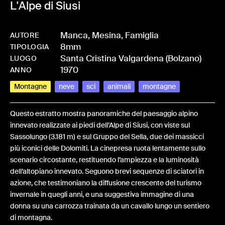
L'Alpe di Siusi
Manca, Mesina, Famiglia
AUTORE
8mm
-
HMMANCFAM-0003
TIPOLOGIA
Santa Cristina Valgardena (Bolzano)
LUOGO
1970
ANNO
Montagne
neve
sci
animali
montagne
Questo estratto mostra panoramiche del paesaggio alpino
innevato realizzate ai piedi dell’Alpe di Siusi, con viste sul
Sassolungo (3.181 m) e sul Gruppo del Sella, due dei massicci
più iconici delle Dolomiti. La cinepresa ruota lentamente sullo
scenario circostante, restituendo l’ampiezza e la luminosità
dell’altopiano innevato. Seguono brevi sequenze di sciatori in
azione, che testimoniano la diffusione crescente del turismo
invernale in quegli anni, e una suggestiva immagine di una
donna su una carrozza trainata da un cavallo lungo un sentiero
di montagna.