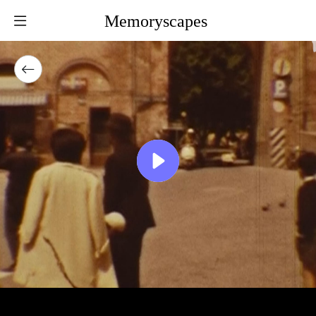
Memoryscapes