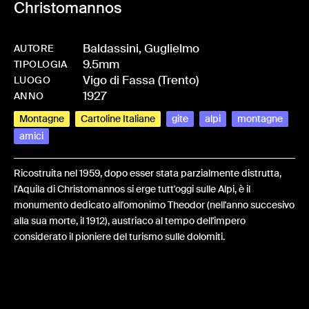
Christomannos
Baldassini, Guglielmo
AUTORE
9.5mm
-
HMBALDGUG-0090
TIPOLOGIA
Vigo di Fassa (Trento)
LUOGO
1927
ANNO
Montagne
Cartoline Italiane
gite
alpi
montagne
amici
Ricostruita nel 1959, dopo esser stata parzialmente distrutta,
l'Aquila di Christomannos si erge tutt'oggi sulle Alpi, è il
monumento dedicato all'omonimo Theodor (nell'anno succesivo
alla sua morte, il 1912), austriaco al tempo dell'impero
considerato il pioniere del turismo sulle dolomiti.
Share: