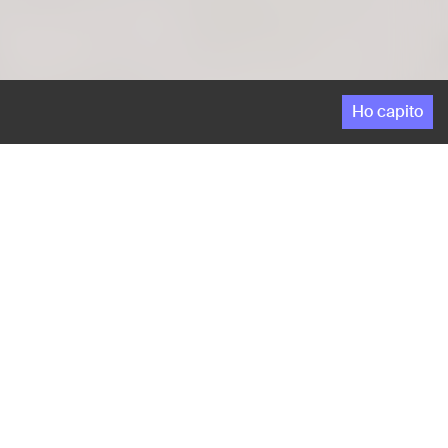
Ho capito
a gita al fiume è un classico del cinema di famiglia,
coniuga con l'avventura