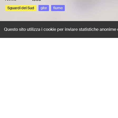
Sguardi del Sud
gite
fiume
Questo sito utilizza i cookie per inviare statistiche anonime
Gita al fiume
Ilacqua, Nino
AUTORE
16mm
-
HMILACNIN-0018
TIPOLOGIA
1959
ANNO
Sguardi del Sud
gite
fiume