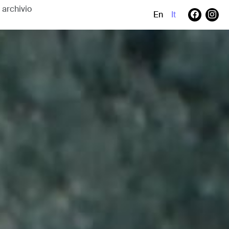
En
It