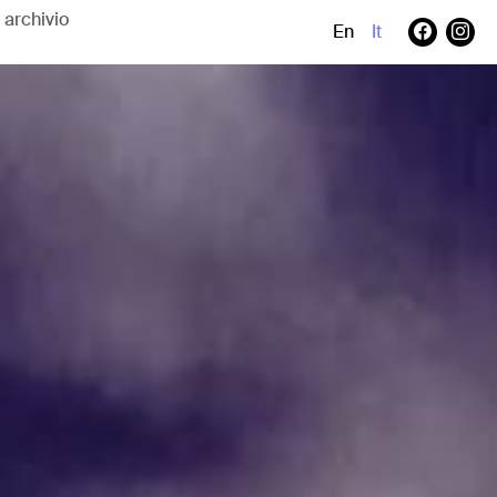
En
It