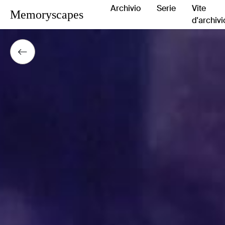
Archivio
Serie
Vite
Memoryscapes
d'archivi