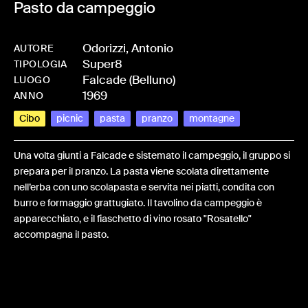
Pasto da campeggio
Odorizzi, Antonio
AUTORE
Super8
-
HMODORANT-0016
TIPOLOGIA
Falcade (Belluno)
LUOGO
1969
ANNO
Cibo
picnic
pasta
pranzo
montagne
Una volta giunti a Falcade e sistemato il campeggio, il gruppo si
prepara per il pranzo. La pasta viene scolata direttamente
nell’erba con uno scolapasta e servita nei piatti, condita con
burro e formaggio grattugiato. Il tavolino da campeggio è
apparecchiato, e il fiaschetto di vino rosato "Rosatello"
accompagna il pasto.
Share: